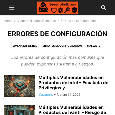
Home
Vulnerabilidades Comunes
Errores de configuración
ERRORES DE CONFIGURACIÓN
AMENAZAS DE RED
ERRORES DE CONFIGURACIÓN
MALWARE
ROOTKITS
Los errores de configuración más comunes que
pueden exponer tu sistema a riesgos.
Múltiples Vulnerabilidades en
Productos de Intel – Escalada de
Privilegios y...
Securino
-
febrero 14, 2025
Múltiples Vulnerabilidades en
Productos de Ivanti – Riesgo de