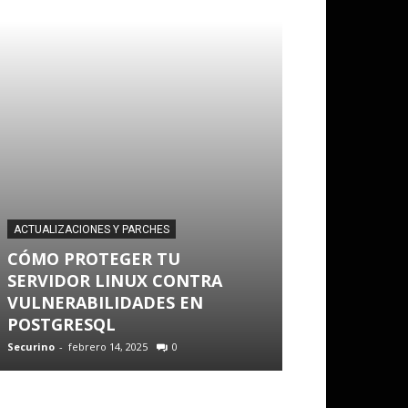
ACTUALIZACIONES Y PARCHES
BUENAS PRÁCTICA
CÓMO PROTEGER TU
SERVIDOR LINUX CONTRA
FIREJAIL: A
VULNERABILIDADES EN
APLICACION
POSTGRESQL
MAYOR SEG
Securino
-
febrero 14, 2025
0
Guardio
-
febrero 1