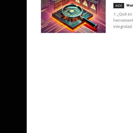
Wat
AIDE
1. ¿Qué es
herramient
integridad 