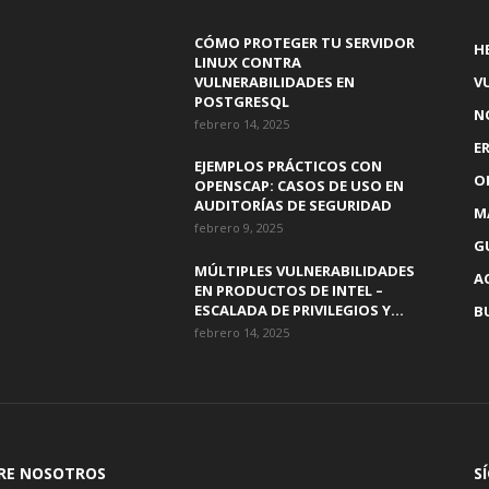
CÓMO PROTEGER TU SERVIDOR
H
LINUX CONTRA
VULNERABILIDADES EN
V
POSTGRESQL
N
febrero 14, 2025
E
EJEMPLOS PRÁCTICOS CON
O
OPENSCAP: CASOS DE USO EN
AUDITORÍAS DE SEGURIDAD
M
febrero 9, 2025
G
MÚLTIPLES VULNERABILIDADES
A
EN PRODUCTOS DE INTEL –
ESCALADA DE PRIVILEGIOS Y...
B
febrero 14, 2025
RE NOSOTROS
S