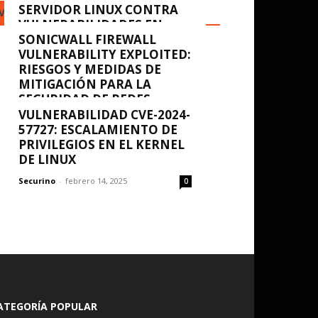
SERVIDOR LINUX CONTRA
VULNERABILIDADES
VULNERABILIDADES EN
POSTGRESQL
SONICWALL FIREWALL
VULNERABILITY EXPLOITED:
Securino
-
febrero 14, 2025
0
RIESGOS Y MEDIDAS DE
MITIGACIÓN PARA LA
SEGURIDAD DE REDES
VULNERABILIDAD CVE-2024-
Securino
-
febrero 14, 2025
0
57727: ESCALAMIENTO DE
PRIVILEGIOS EN EL KERNEL
DE LINUX
Securino
-
febrero 14, 2025
0
ATEGORÍA POPULAR