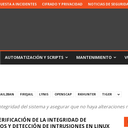
PUESTA A INCIDENTES
CIFRADO Y PRIVACIDAD
NOTICIAS DE SEGURID
AUTOMATIZACIÓN Y SCRIPTS
MANTENIMIENTO
V
FAIL2BAN
FIREJAIL
LYNIS
OPENSCAP
RKHUNTER
TIGER
ntegridad del sistema y asegurar que no haya alteraciones 
VERIFICACIÓN DE LA INTEGRIDAD DE
OS Y DETECCIÓN DE INTRUSIONES EN LINUX