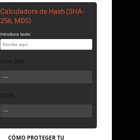
Calculadora de Hash (SHA-
256, MD5)
Introduce texto:
SHA-256:
---
MD5:
---
CÓMO PROTEGER TU