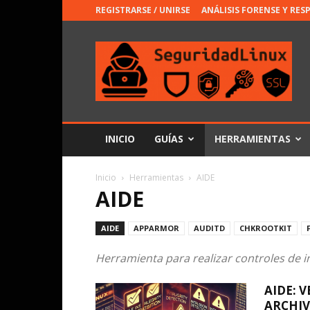
REGISTRARSE / UNIRSE
ANÁLISIS FORENSE Y RES
INICIO
GUÍAS
HERRAMIENTAS
Inicio
Herramientas
AIDE
AIDE
AIDE
APPARMOR
AUDITD
CHKROOTKIT
Herramienta para realizar controles de i
AIDE: 
ARCHIV