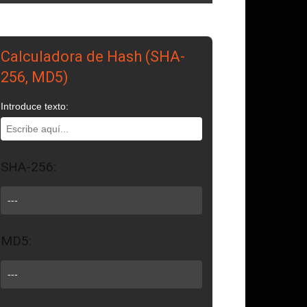
Calculadora de Hash (SHA-
256, MD5)
Introduce texto:
SHA-256:
---
MD5:
---