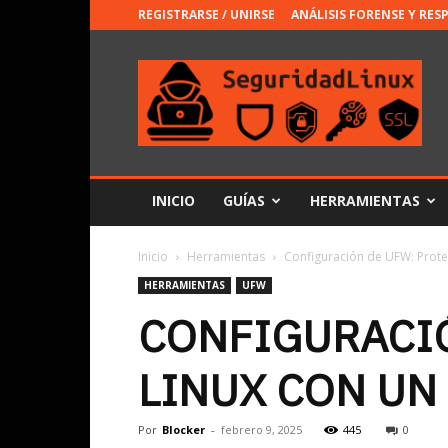
REGISTRARSE / UNIRSE
ANÁLISIS FORENSE Y RES
INICIO
GUÍAS
HERRAMIENTAS
Inicio
Herramientas
Configuración de UFW: Proteg
HERRAMIENTAS
UFW
CONFIGURACIÓ
LINUX CON UN
Por
Blocker
-
febrero 9, 2025
445
0