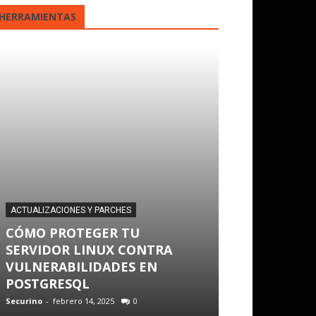
HERRAMIENTAS
ACTUALIZACIONES Y PARCHES
BUENAS PRÁCTICA
CÓMO PROTEGER TU
SERVIDOR LINUX CONTRA
FIREJAIL: A
VULNERABILIDADES EN
APLICACION
POSTGRESQL
MAYOR SEG
Securino
-
febrero 14, 2025
0
Guardio
-
febrero 1