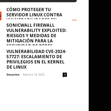
CÓMO PROTEGER TU
SERVIDOR LINUX CONTRA
VULNERABILIDADES
VULNERABILIDADES EN
POSTGRESQL
SONICWALL FIREWALL
VULNERABILITY EXPLOITED:
Securino
-
febrero 14, 2025
0
RIESGOS Y MEDIDAS DE
MITIGACIÓN PARA LA
SEGURIDAD DE REDES
VULNERABILIDAD CVE-2024-
Securino
-
febrero 14, 2025
0
57727: ESCALAMIENTO DE
PRIVILEGIOS EN EL KERNEL
DE LINUX
Securino
-
febrero 14, 2025
0