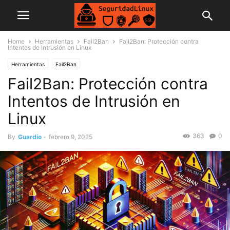
Home
Herramientas
Fail2Ban
Fail2Ban: Protección contra
Intentos de Intrusión en Linux
Herramientas
Fail2Ban
Fail2Ban: Protección contra
Intentos de Intrusión en
Linux
363
0
By
Guardio
-
febrero 9, 2025